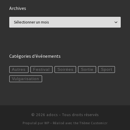
Archives
Archives
Catégories d’événements
Autres
Festival
Soirées
Sortie
Sport
Vulgarisation
© 2026
adocs
– Tous droits réservés
Propulsé par
WP
– Réalisé avec the
Thème Customizr