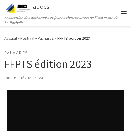
adocs
Passer au contenu
Association des doctorants et jeunes chercheur(e)s de l'Université de
Me
La Rochelle
Accueil
»
Festival
»
Palmarès
»
FFPTS édition 2023
PALMARÈS
FFPTS édition 2023
Publié
9 février 2024