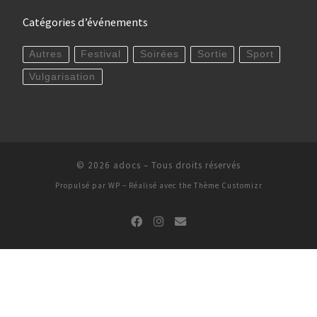
Catégories d’événements
Autres
Festival
Soirées
Sortie
Sport
Vulgarisation
© 2026
adocs
– Tous droits réservés
Propulsé par
WP
– Réalisé avec the
Thème Customizr