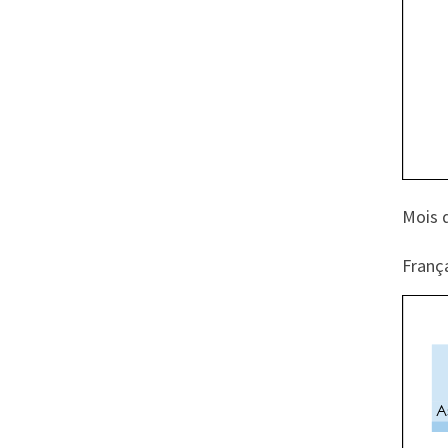
Mois 
França