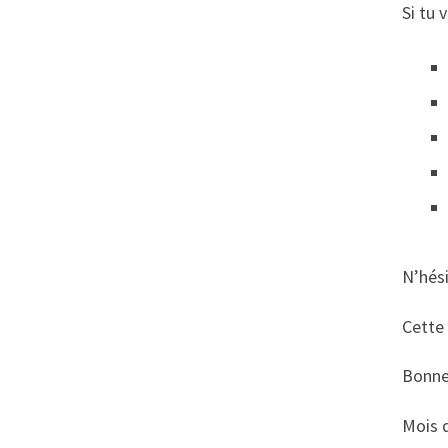
Si tu 
N’hés
Cette 
Bonne 
Mois 